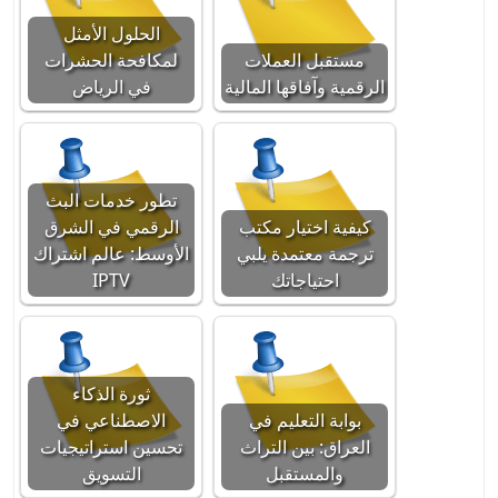
الحلول الأمثل
مستقبل العملات
لمكافحة الحشرات
الرقمية وآفاقها المالية
في الرياض
تطور خدمات البث
كيفية اختيار مكتب
الرقمي في الشرق
ترجمة معتمدة يلبي
الأوسط: عالم اشتراك
احتياجاتك
IPTV
ثورة الذكاء
بوابة التعليم في
الاصطناعي في
العراق: بين التراث
تحسين استراتيجيات
والمستقبل
التسويق