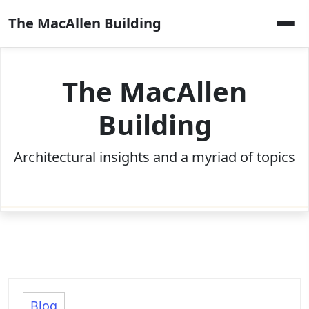
Skip
The MacAllen Building
to
content
The MacAllen
Building
Architectural insights and a myriad of topics
Blog