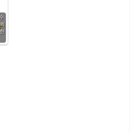
수
신뢰
위한