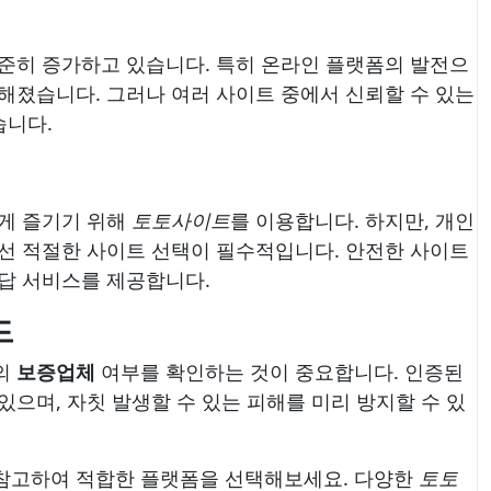
준히 증가하고 있습니다. 특히 온라인 플랫폼의 발전으
해졌습니다. 그러나 여러 사이트 중에서 신뢰할 수 있는
습니다.
게 즐기기 위해
토토사이트
를 이용합니다. 하지만, 개인
선 적절한 사이트 선택이 필수적입니다. 안전한 사이트
답 서비스를 제공합니다.
드
의
보증업체
여부를 확인하는 것이 중요합니다. 인증된
으며, 자칫 발생할 수 있는 피해를 미리 방지할 수 있
참고하여 적합한 플랫폼을 선택해보세요. 다양한
토토