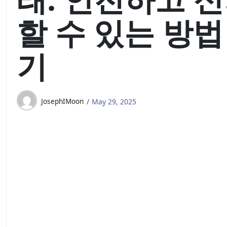
할 수 있는 방법
기
JosephIMoon
May 29, 2025