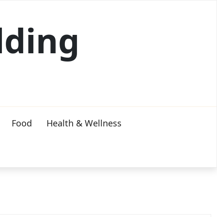
lding
Food
Health & Wellness