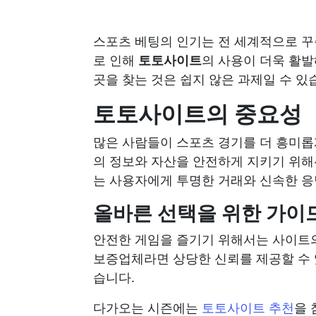
스포츠 베팅의 인기는 전 세계적으로 꾸
로 인해
토토사이트
의 사용이 더욱 활발
곳을 찾는 것은 쉽지 않은 과제일 수 있
토토사이트의 중요성
많은 사람들이 스포츠 경기를 더 흥미롭
의 정보와 자산을 안전하게 지키기 위해
는 사용자에게 투명한 거래와 신속한 응
올바른 선택을 위한 가이
안전한 게임을 즐기기 위해서는 사이트
보증업체라면 상당한 신뢰를 제공할 수 있
습니다.
다가오는 시즌에는
토토사이트 추천
을 