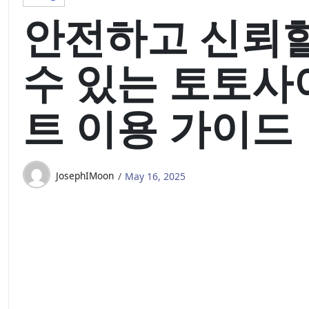
안전하고 신뢰
수 있는 토토사
트 이용 가이드
JosephIMoon
May 16, 2025