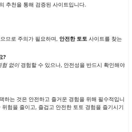
의 추천을 통해 검증된 사이트입니다.
없으므로 주의가 필요하며,
안전한 토토
사이트를 찾는
요?
위험 없이
경험할 수 있으나, 안전성을 반드시 확인해야
선택하는 것은 안전하고 즐거운 경험을 위해 필수적입니
 위험을 줄이고, 즐겁고 안전한 토토 경험을 즐기시기