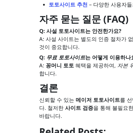
토토사이트 추천
– 다양한 사용자들
자주 묻는 질문 (FAQ)
Q: 사설 토토사이트는 안전한가요?
A: 사설 사이트는 별도의 인증 절차가 
것이 중요합니다.
Q:
무료 토토사이트
는 어떻게 이용하나
A:
꽁머니 토토
혜택을 제공하여,
자본 
합니다.
결론
신뢰할 수 있는
메이저 토토사이트
를 
다. 철저한
사이트 검증
을 통해 불필요한
바랍니다.
Related Posts: