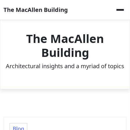
Skip
The MacAllen Building
to
content
The MacAllen
Building
Architectural insights and a myriad of topics
Blog