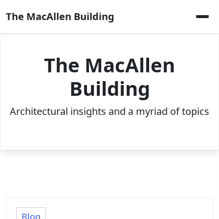
Skip
The MacAllen Building
to
content
The MacAllen
Building
Architectural insights and a myriad of topics
Blog