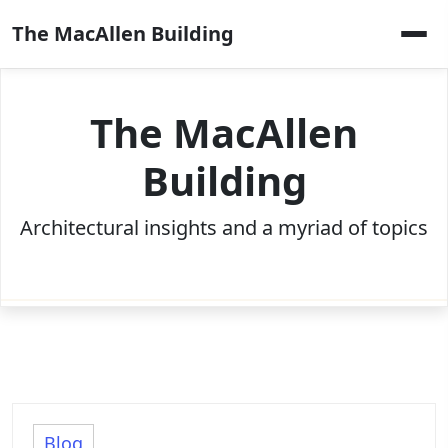
Skip
The MacAllen Building
to
content
The MacAllen
Building
Architectural insights and a myriad of topics
Blog