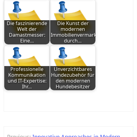
Die faszinierende
Die Kunst der
Welt der
modernen
Damastmesser:
Immobilienvermarktung
Eine…
durch…
Professionelle
Unverzichtbares
Kommunikation
Hundezubehör für
und IT-Expertise:
den modernen
Ihr…
Hundebesitzer
Post
Previous:
Innovative Approaches in Modern