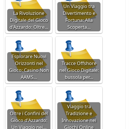
Un Viaggio tra
La Rivoluzione
Divertimento e
Digitale del Gioco
Fortuna: Alla
d'Azzardo: Oltre…
Scoperta…
Esplorare Nuovi
Orizzonti nel
Tracce Offshore
Gioco: Casino Non
nel Gioco Digitale:
AAMS…
bussola per…
Viaggio tra
Oltre i Confini del
Tradizione e
Gioco d'Azzardo:
Innovazione nei
Un Viaggio nei…
Giochi Online