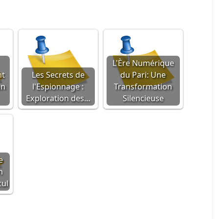
L'Ère Numérique
nt
Les Secrets de
du Pari: Une
en
l'Espionnage :
Transformation
Exploration des…
Silencieuse
e
n
cul