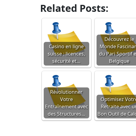
Related Posts:
Découvrez le
Casino en ligne
Monde Fascina
suisse : licences,
du Pari Sportif 
sécurité et…
Belgique
Révolutionner
Votre
Optimisez Votr
Entraînement avec
Retraite avec u
des Structures…
Bon Outil de Cal