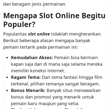
dan beragam jenis permainan.
Mengapa Slot Online Begitu
Populer?
Popularitas
slot online
tidaklah mengherankan.
Berikut beberapa alasan mengapa banyak
pemain tertarik pada permainan ini:
Kemudahan Akses:
Pemain bisa bermain
kapan saja dan di mana saja selama mereka
memiliki koneksi internet.
Ragam Tema:
Dari tema fantasi hingga film
terkenal, pilihan temanya sangat beragam.
Bonus Menarik:
Banyak situs menawarkan
bonus dan promosi yang menarik untuk
pemain baru maupun yang setia.