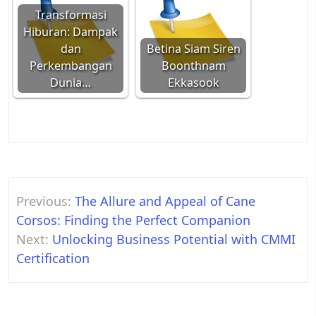
Transformasi
Hiburan: Dampak
dan
Betina Siam Siren
Perkembangan
Boonthnam
Dunia…
Ekkasook
Post
Previous:
The Allure and Appeal of Cane
navigation
Corsos: Finding the Perfect Companion
Next:
Unlocking Business Potential with CMMI
Certification