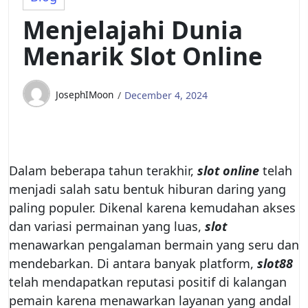
Menjelajahi Dunia
Menarik Slot Online
JosephIMoon
December 4, 2024
Dalam beberapa tahun terakhir,
slot online
telah
menjadi salah satu bentuk hiburan daring yang
paling populer. Dikenal karena kemudahan akses
dan variasi permainan yang luas,
slot
menawarkan pengalaman bermain yang seru dan
mendebarkan. Di antara banyak platform,
slot88
telah mendapatkan reputasi positif di kalangan
pemain karena menawarkan layanan yang andal