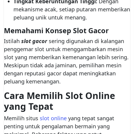
Tingkat Keberuntungan Tinggi:
Dengan
mekanisme acak, setiap putaran memberikan
peluang unik untuk menang.
Memahami Konsep Slot Gacor
Istilah
slot gacor
sering digunakan di kalangan
penggemar slot untuk menggambarkan mesin
slot yang memberikan kemenangan lebih sering.
Meskipun tidak ada jaminan, pemilihan mesin
dengan reputasi gacor dapat meningkatkan
peluang kemenangan.
Cara Memilih Slot Online
yang Tepat
Memilih situs
slot online
yang tepat sangat
penting untuk pengalaman bermain yang