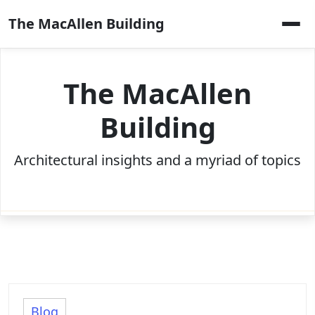
Skip
The MacAllen Building
to
content
The MacAllen
Building
Architectural insights and a myriad of topics
Blog