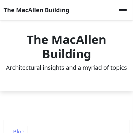
Skip
The MacAllen Building
to
content
The MacAllen
Building
Architectural insights and a myriad of topics
Blog