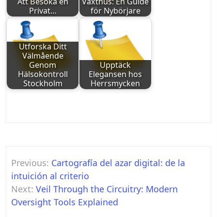
Att Besöka en
Växthus: En Guide
Privat…
för Nybörjare
Utforska Ditt
Välmående
Genom
Upptäck
Hälsokontroll
Elegansen hos
Stockholm
Herrsmycken
Post
Previous:
Cartografía del azar digital: de la
navigation
intuición al criterio
Next:
Veil Through the Circuitry: Modern
Oversight Tools Explained