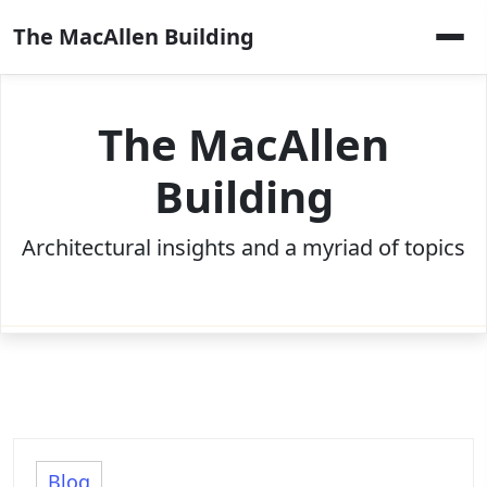
Skip
The MacAllen Building
to
content
The MacAllen
Building
Architectural insights and a myriad of topics
Blog