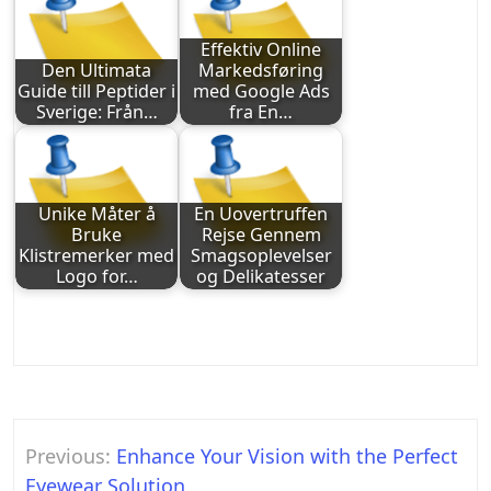
Effektiv Online
Den Ultimata
Markedsføring
Guide till Peptider i
med Google Ads
Sverige: Från…
fra En…
Unike Måter å
En Uovertruffen
Bruke
Rejse Gennem
Klistremerker med
Smagsoplevelser
Logo for…
og Delikatesser
Post
Previous:
Enhance Your Vision with the Perfect
navigation
Eyewear Solution