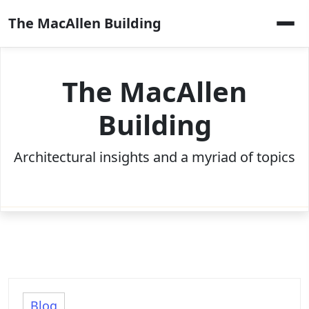
Skip
The MacAllen Building
to
content
The MacAllen
Building
Architectural insights and a myriad of topics
Blog