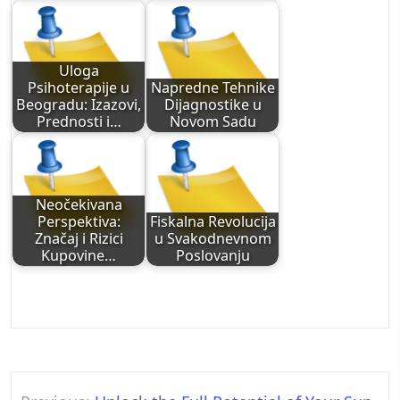
Uloga
Psihoterapije u
Napredne Tehnike
Beogradu: Izazovi,
Dijagnostike u
Prednosti i…
Novom Sadu
Neočekivana
Perspektiva:
Fiskalna Revolucija
Značaj i Rizici
u Svakodnevnom
Kupovine…
Poslovanju
Post