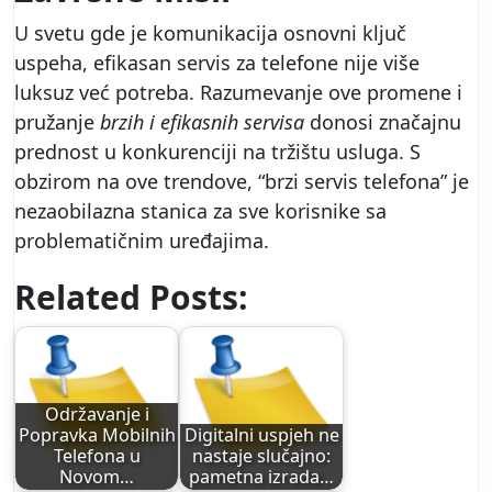
U svetu gde je komunikacija osnovni ključ
uspeha, efikasan servis za telefone nije više
luksuz već potreba. Razumevanje ove promene i
pružanje
brzih i efikasnih servisa
donosi značajnu
prednost u konkurenciji na tržištu usluga. S
obzirom na ove trendove, “brzi servis telefona” je
nezaobilazna stanica za sve korisnike sa
problematičnim uređajima.
Related Posts:
Održavanje i
Popravka Mobilnih
Digitalni uspjeh ne
Telefona u
nastaje slučajno:
Novom…
pametna izrada…