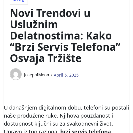
Novi Trendovi u
Uslužnim
Delatnostima: Kako
“Brzi Servis Telefona”
Osvaja Tržište
JosephIMoon
April 5, 2025
U današnjem digitalnom dobu, telefoni su postali
naše produžene ruke. Njihova pouzdanost i
dostupnost ključni su za svakodnevni život.
Upravo iz tog razloga,
brzi servis telefona