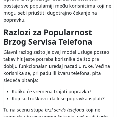
postaje sve popularniji među korisnicima koji ne
mogu sebi priuštiti dugotrajno čekanje na
popravku.
Razlozi za Popularnost
Brzog Servisa Telefona
Glavni razlog zašto je ovaj model usluge postao
takav hit jeste potreba korisnika da što pre
dobiju funkcionalan uređaj nazad u ruke. Većina
korisnika se, pri padu ili kvaru telefona, pita
sledeća pitanja:
Koliko će vremena trajati popravka?
Koji su troškovi i da li se popravka isplati?
Tu na scenu stupa
brzi servis telefona
koji ne
samo da ubrzava vreme čekanja, već nudi i vrlo