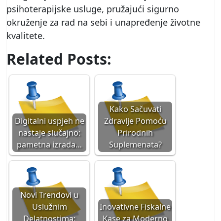
psihoterapijske usluge, pružajući sigurno
okruženje za rad na sebi i unapređenje životne
kvalitete.
Related Posts:
Kako Sačuvati
Digitalni uspjeh ne
Zdravlje Pomoću
nastaje slučajno:
Prirodnih
pametna izrada…
Suplemenata?
Novi Trendovi u
Uslužnim
Inovativne Fiskalne
Delatnostima:
Kase za Moderno