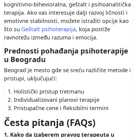
kognitivno-bihevioralna, geštalt i psihoanalitička
terapija. Ako vas interesuje dalji razvoj ličnosti i
emotivne stabilnosti, možete istražiti opcije kao
što su
Geštalt psihoterapija
, koja postiže
ravnotežu između razuma i emocija.
Prednosti pohađanja psihoterapije
u Beogradu
Beograd je mesto gde se sreću različite metode i
pristupi, uključujući:
Holistički pristup tretmanu
Individualizovani planovi terapije
Pristupačne cene i fleksibilni termini
Česta pitanja (FAQs)
1. Kako da izaberem pravog terapeuta u