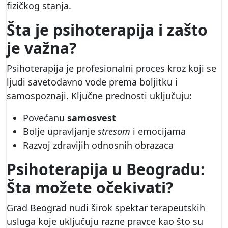
fizičkog stanja.
Šta je psihoterapija i zašto
je važna?
Psihoterapija je profesionalni proces kroz koji se
ljudi savetodavno vode prema boljitku i
samospoznaji. Ključne prednosti uključuju:
Povećanu
samosvest
Bolje upravljanje
stresom
i emocijama
Razvoj zdravijih odnosnih obrazaca
Psihoterapija u Beogradu:
Šta možete očekivati?
Grad Beograd nudi širok spektar terapeutskih
usluga koje uključuju razne pravce kao što su