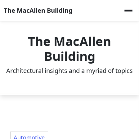
Skip
The MacAllen Building
to
content
The MacAllen
Building
Architectural insights and a myriad of topics
Automotive