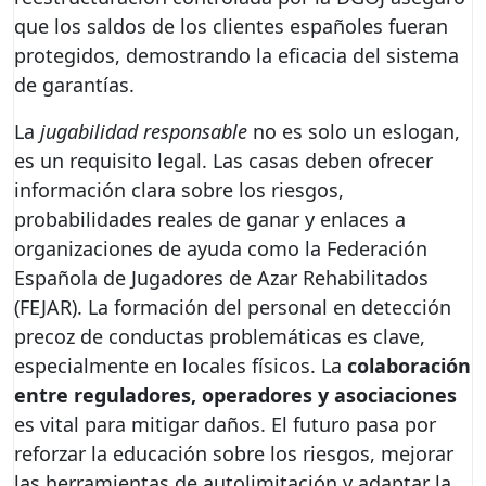
que los saldos de los clientes españoles fueran
protegidos, demostrando la eficacia del sistema
de garantías.
La
jugabilidad responsable
no es solo un eslogan,
es un requisito legal. Las casas deben ofrecer
información clara sobre los riesgos,
probabilidades reales de ganar y enlaces a
organizaciones de ayuda como la Federación
Española de Jugadores de Azar Rehabilitados
(FEJAR). La formación del personal en detección
precoz de conductas problemáticas es clave,
especialmente en locales físicos. La
colaboración
entre reguladores, operadores y asociaciones
es vital para mitigar daños. El futuro pasa por
reforzar la educación sobre los riesgos, mejorar
las herramientas de autolimitación y adaptar la