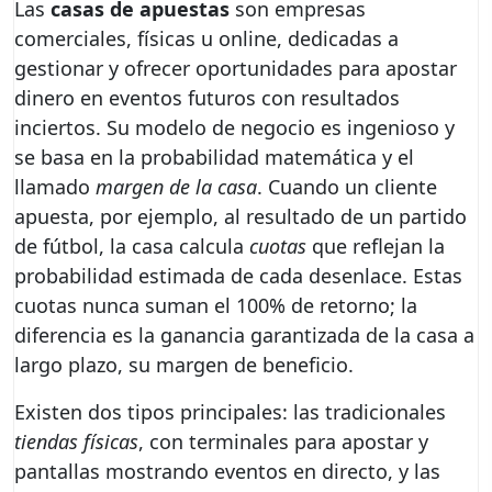
Las
casas de apuestas
son empresas
comerciales, físicas u online, dedicadas a
gestionar y ofrecer oportunidades para apostar
dinero en eventos futuros con resultados
inciertos. Su modelo de negocio es ingenioso y
se basa en la probabilidad matemática y el
llamado
margen de la casa
. Cuando un cliente
apuesta, por ejemplo, al resultado de un partido
de fútbol, la casa calcula
cuotas
que reflejan la
probabilidad estimada de cada desenlace. Estas
cuotas nunca suman el 100% de retorno; la
diferencia es la ganancia garantizada de la casa a
largo plazo, su margen de beneficio.
Existen dos tipos principales: las tradicionales
tiendas físicas
, con terminales para apostar y
pantallas mostrando eventos en directo, y las